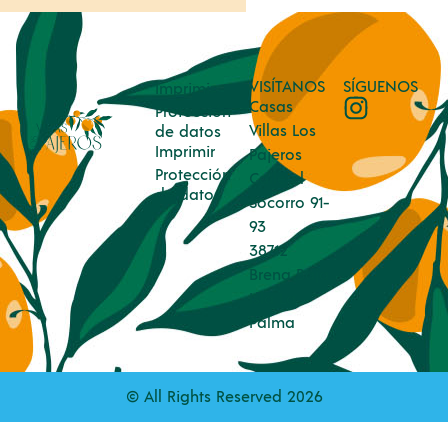
VISÍTANOS
SÍGUENOS
Imprimir
Casas
Protección
Villas Los
de datos
Imprimir
Pajeros
Protección
Calle el
de datos
Socorro 91-
93
38712
Brena Baja
Isla La
Palma
© All Rights Reserved 2026