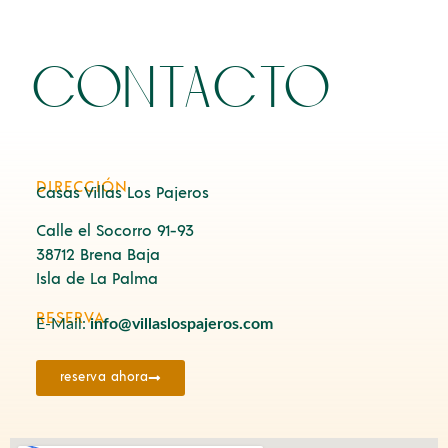
contacto
DIRECCIÓN
Casas Villas Los Pajeros
Calle el Socorro 91-93
38712 Brena Baja
Isla de La Palma
RESERVA
E-Mail:
info@villaslospajeros.com
reserva ahora