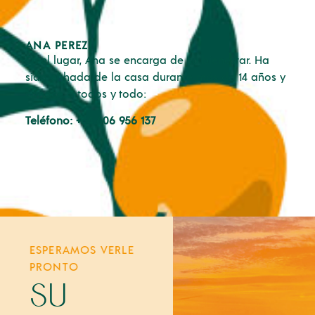
ANA PEREZ
En el lugar, Ana se encarga de su bienestar. Ha
sido el hada de la casa durante más de 14 años y
conoce a todos y todo:
Teléfono
: +34 606 956 137
ESPERAMOS VERLE
PRONTO
su