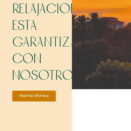
relajación
está
garantizada
con
nosotros.
reserva ahora