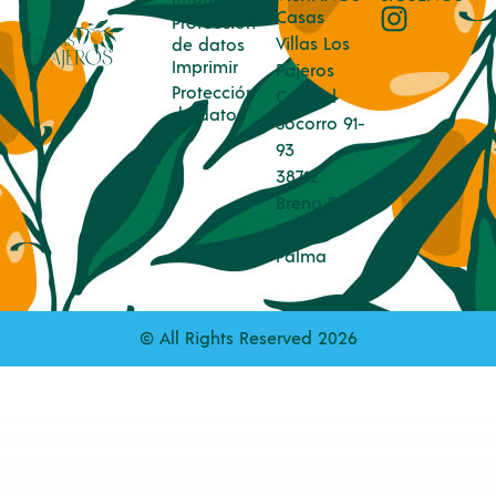
Casas
Protección
Villas Los
de datos
Imprimir
Pajeros
Protección
Calle el
de datos
Socorro 91-
93
38712
Brena Baja
Isla La
Palma
© All Rights Reserved 2026