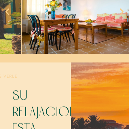
ESPERAMOS VERLE
PRONTO
su
relajación
está