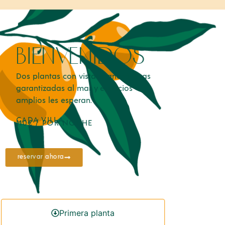
bienvenidos
Dos plantas con vistas panorámicas
garantizadas al mar y espacios
amplios les esperan.
CADA VILLA
110€ / POR NOCHE
reservar ahora
Primera planta