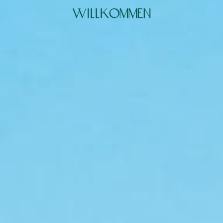
w
i
l
l
k
o
m
m
e
n