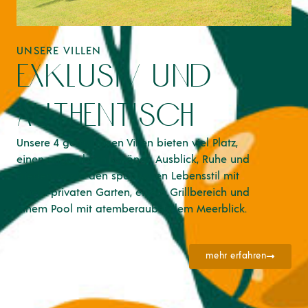
UNSERE VILLEN
exklusiv und
authentisch
Unsere 4 geräumigen Villen bieten viel Platz,
einen unglaublich schönen Ausblick, Ruhe und
Frieden sowie den spanischen Lebensstil mit
einem privaten Garten, einem Grillbereich und
einem Pool mit atemberaubendem Meerblick.
mehr erfahren