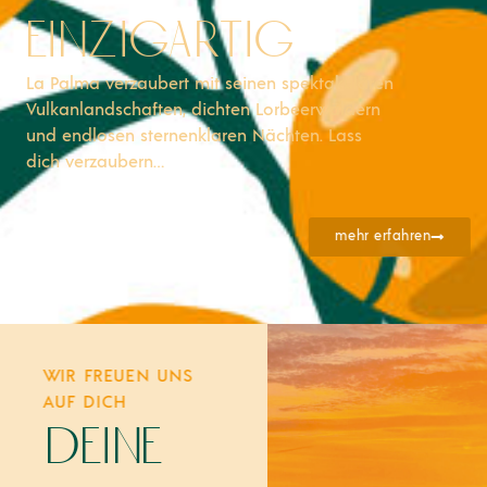
einzigartig
La Palma verzaubert mit seinen spektakulären
Vulkanlandschaften, dichten Lorbeerwäldern
und endlosen sternenklaren Nächten. Lass
dich verzaubern…
mehr erfahren
WIR FREUEN UNS
AUF DICH
deine